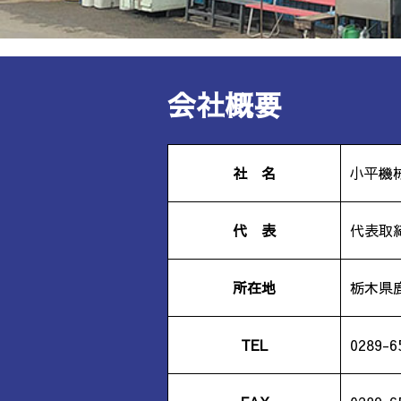
会社概要
社 名
小平機
代 表
代表取
所在地
栃木県鹿
TEL
0289-6