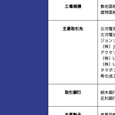
工場規模
敷地面積
建物面積
主要取引先
古河電
古河電
ジョン
（株）J
デクセ
（株）U
（株）U
タマポ
寿化成
取引銀行
栃木銀
足利銀
主要製品
産業用