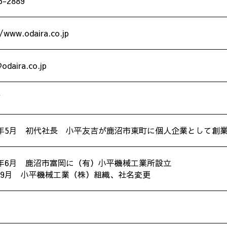
5-2889
/www.odaira.co.jp
odaira.co.jp
万
5年5月 初代社長 小平友吉が鹿沼市東町に個人企業として創
2年6月 鹿沼市富岡に（有）小平機械工業所設立
年9月 小平機械工業（株）組織、社名変更