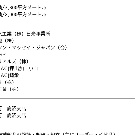
/3,300平方メートル
/2,000平方メートル
気工業（株）日光事業所
池（株）
ソン・マッセイ・ジャパン（合）
SP
リアルズ（株）
ACJ押出加工小山
ACJ鋳鍛
リ（株）
工業（株）
行 鹿沼支店
行 鹿沼支店
機械部品の設計・製作・組立（主にオーダーメイド品）